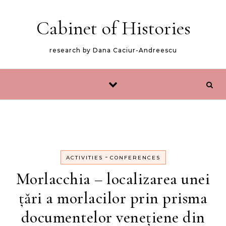
Skip to content
Cabinet of Histories
research by Dana Caciur-Andreescu
-
ACTIVITIES
CONFERENCES
Morlacchia – localizarea unei
țări a morlacilor prin prisma
documentelor venețiene din