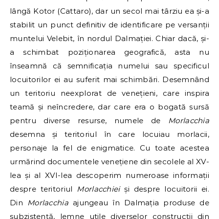
lângă Kotor (Cattaro), dar un secol mai târziu ea și-a
stabilit un punct definitiv de identificare pe versanții
muntelui Velebit, în nordul Dalmației. Chiar dacă, și-
a schimbat poziționarea geografică, asta nu
înseamnă că semnificația numelui sau specificul
locuitorilor ei au suferit mai schimbări. Desemnând
un teritoriu neexplorat de venețieni, care inspira
teamă și neîncredere, dar care era o bogată sursă
pentru diverse resurse, numele de
Morlacchia
desemna și teritoriul în care locuiau morlacii,
personaje la fel de enigmatice. Cu toate acestea
urmărind documentele venețiene din secolele al XV-
lea și al XVI-lea descoperim numeroase informații
despre teritoriul
Morlacchiei
și despre locuitorii ei.
Din
Morlacchia
ajungeau în Dalmația produse de
subzistență, lemne utile diverselor construcții din