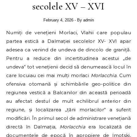
secolele XV – XVI
February 4, 2026
- By
admin
Numiți de venețieni Morlaci, Vlahii care populau
partea estică a Dalmației secolelor XV- XVI apar
adesea ca venind de undeva de dincolo de graniță.
Pentru a reduce din incertitudinea acestui „de
undeva” tot venețienii decid să denumească locul în
care locuiau cei mai mulți morlaci
Morlacchia
. Cum
ofensiva otomană și schimbările geo-politice din
regiunea vestică a Balcanilor din această perioadă
au afectat destul de mult echilibrul anterior din
regiune, și localizarea „țării morlacilor” a suferit
modificări. În primul secol de administrare venețiană
directă în Dalmația,
Morlacchia
era localizată de
documentele de epocă în apropiere de Imotski,